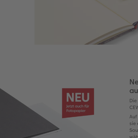
Ne
au
Die
CEW
Auf
sie
Sou
wäh