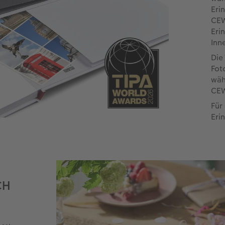
Eri
CEW
Eri
Inn
Die
Fot
wäh
CEW
Für
Eri
CH