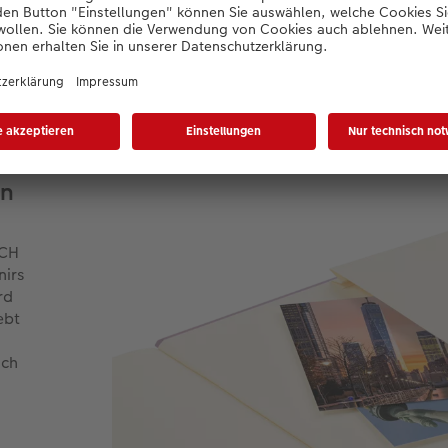
tras für euer CEWE FOTO
en
UCH
nirs
rd
ebt
sch