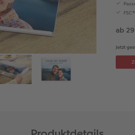
Pass
FSC®-
ab 29
Jetzt ges
Produktdetails