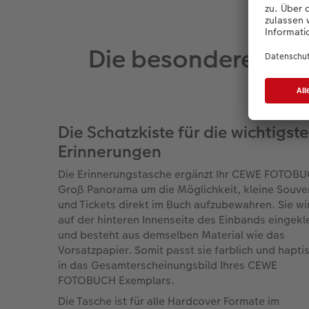
Die besonderen Ex
Die Schatzkiste für die wichtigst
Erinnerungen
Die Erinnerungstasche ergänzt Ihr CEWE FOTOB
Groß Panorama um die Möglichkeit, kleine Souve
und Tickets direkt im Buch aufzubewahren. Sie wi
auf der hinteren Innenseite des Einbands eingekl
und besteht aus demselben Material wie das
Vorsatzpapier. Somit passt sie farblich und hapti
in das Gesamterscheinungsbild Ihres CEWE
FOTOBUCH Exemplars.
Die Tasche ist für alle Hardcover Formate im