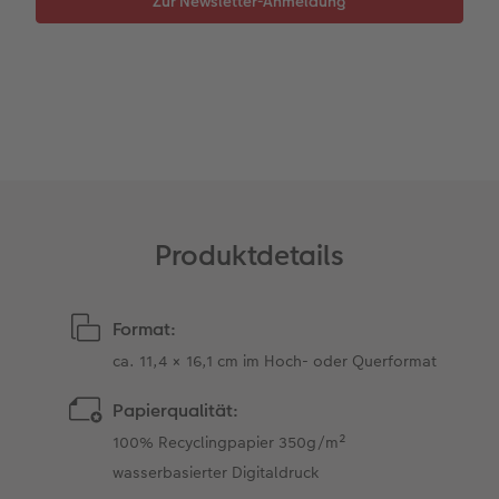
Zur Newsletter-Anmeldung
Anleitungen & Hilfe
Digitale Grußkarte
Inspiration
CEWE myPhotos
Neuheiten
Neuheiten
Produktdetails
Format:
ca. 11,4 × 16,1 cm im Hoch- oder Querformat
Papierqualität:
100% Recyclingpapier 350g/m²
wasserbasierter Digitaldruck