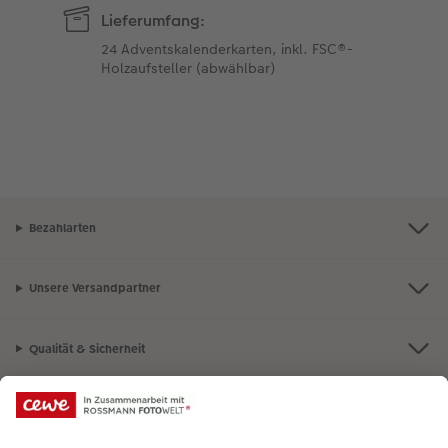
Lieferumfang:
24 Adventskalenderkarten, inkl. FSC®-
Holzaufsteller (abwählbar)
Bezahlarten
Unsere Versandpartner
Qualität & Sicherheit
Nachhaltigkeit bei CEWE