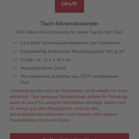
Jahrbuch gestalten
Dankeskarten Kommunion
Wandkalender mit Design
Max Case
Gestaltungsideen
 & App
CEWE FOTOBUCH Kids
Dankeskarten
NEU: Wandkalender Fineline
Smartflip
Anleitungen und Hilfe
Tisch-Adventskalender
Panoramaseite
Urlaubsgrüße
Kalender-Kundenbeispiele
PopGrip
Hochzeit
Eine liebevolle Erinnerung für jeden Tag bis zum Fest
24 stabile Adventskalenderkarten zum Umdrehen
Schuber
Weitere Anlässe
Neuheiten
Cardholder
Baby
Doppelseitig bedrucktes Recyclingpapier 350 g/m²
Größe: ca. 11,4 × 16,1 cm
Designvorlagen
Papierqualitäten
Extras
CEWE myPhotos
Familie
Wasserbasierter Druck
Mit modernem Aufsteller aus FSC®-zertifiziertem
Foto-Kochbuch
Klappkarten
CEWE myPhotos
Neuheiten
Fotowettbewerbe
Holz
Adventskalender sind ab September 2025 wieder für euch
Kundenbeispiele
Fotokarten
Faszination Fotografie
erhältlich. Den genauen Verkaufsstart erfahrt ihr frühzeitig,
wenn ihr euch für unseren Newsletter eintragt. Damit seid
Webinare
Postkarten
Neuheiten
ihr immer gut über Neuigkeiten rund um den
Adventskalender informiert und erhaltet viele weitere
Produktideen mit euren Fotos.
CEWE myPhotos
Karte mit Einsteckfoto
Gestaltungsideen
Einzelkarten