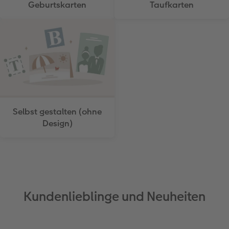
Geburtskarten
Taufkarten
Anleitungen & Hilfe
Digitale Grußkarte
Inspiration
CEWE myPhotos
Neuheiten
Neuheiten
Selbst gestalten (ohne
Design)
Kundenlieblinge und Neuheiten