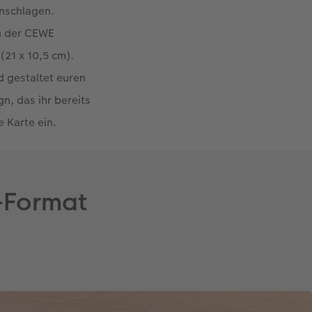
inschlagen.
in der CEWE
(21 x 10,5 cm).
d gestaltet euren
gn, das ihr bereits
e Karte ein.
-Format