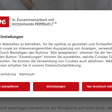
freude frisch serviert: Die übersichtliche Menükarte als Teil des Gede
n Blick – mit der Karte XL
und angesagte Variante ist die Menükarte auf einer Seite, di