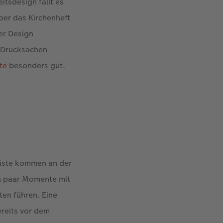
itsdesign fällt es
über das Kirchenheft
er Design
n Drucksachen
te
besonders gut.
Gäste kommen an der
in paar Momente mit
ten führen. Eine
ereits vor dem