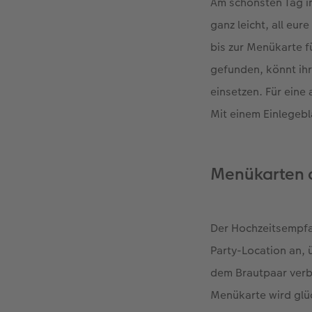
Am schönsten Tag im
ganz leicht, all eu
bis zur Menükarte 
gefunden, könnt ihr
einsetzen. Für eine
Mit einem Einlegebla
Menükarten a
Der Hochzeitsempfa
Party-Location an, 
dem Brautpaar verbr
Menükarte wird glüc