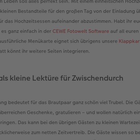
 Leben soll alles perfekt sein. Mit einem einheitlichen Hochze
re kleinen Bestandteile für den großen Tag von der Einladung 
für das Hochzeitsessen aufeinander abzustimmen. Habt ihr eu
 es ganz einfach in der
CEWE Fotowelt Software
auf all eure
 ausführliche Menükarte eignet sich übrigens unsere
Klappkar
tt könnt ihr weitere Seiten integrieren.
ls kleine Lektüre für Zwischendurch
ng bedeutet für das Brautpaar ganz schön viel Trubel. Die 
überreichen Geschenke, gratulieren – und wollen natürlich e
ingen. Das kann bei den übrigen Gästen zu kleinen Wartezei
klicherweise zum netten Zeitvertreib. Die Gäste wissen so b