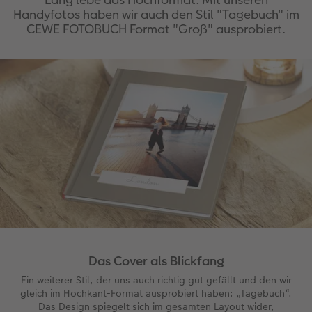
Motiv für Tierfreunde.
Handyfotos haben wir auch den Stil "Tagebuch" im
Foto-Tipp
CEWE FOTOBUCH Format "Groß" ausprobiert.
Wie immer gilt: Früh aufstehen lohnt sich. Denn
zum Sonnenaufgang sind selbst die beliebtesten
Fotospots kaum besucht – und das Licht
besonders stimmungsvoll.
Das Cover als Blickfang
Ein weiterer Stil, der uns auch richtig gut gefällt und den wir
gleich im Hochkant-Format ausprobiert haben: „Tagebuch“.
Das Design spiegelt sich im gesamten Layout wider,