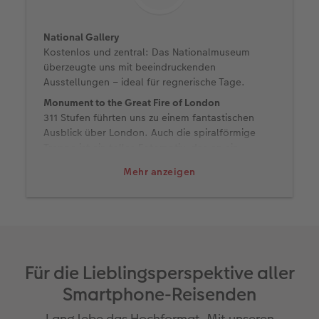
National Gallery
Kostenlos und zentral: Das Nationalmuseum
überzeugte uns mit beeindruckenden
Ausstellungen – ideal für regnerische Tage.
Monument to the Great Fire of London
311 Stufen führten uns zu einem fantastischen
Ausblick über London. Auch die spiralförmige
Treppe ist ein tolles Fotomotiv, das an ein
Schneckenhaus erinnert.
Mehr anzeigen
ABBA Voyage
Komplett digital, aber mit echten Emotionen:
Modernste Technik erweckt die Kultband aus
Schweden zum Leben – nicht nur für ABBA-Fans
ein Erlebnis.
Hyde Park
Für die Lieblingsperspektive aller
Ein Naturerlebnis mitten in der englischen
Smartphone-Reisenden
Metropole: Vor allem die zutraulichen
Eichhörnchen im Hyde Park sind ein beliebtes
Lang lebe das Hochformat. Mit unseren