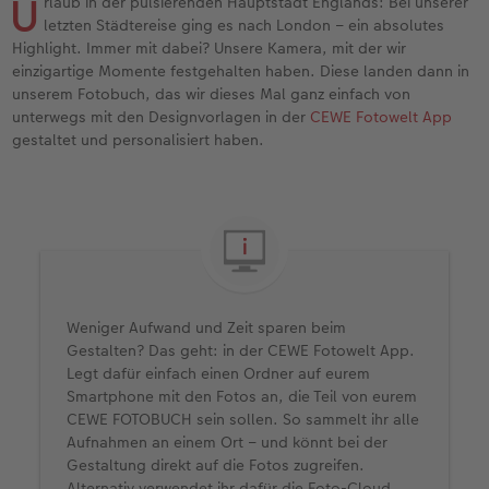
U
rlaub in der pulsierenden Hauptstadt Englands: Bei unserer
letzten Städtereise ging es nach London – ein absolutes
Anleitungen & Hilfe
Digitale Grußkarte
Highlight. Immer mit dabei? Unsere Kamera, mit der wir
einzigartige Momente festgehalten haben. Diese landen dann in
unserem Fotobuch, das wir dieses Mal ganz einfach von
Inspiration
CEWE myPhotos
unterwegs mit den Designvorlagen in der
CEWE Fotowelt App
gestaltet und personalisiert haben.
Neuheiten
Neuheiten
Weniger Aufwand und Zeit sparen beim
Gestalten? Das geht: in der CEWE Fotowelt App.
Legt dafür einfach einen Ordner auf eurem
Smartphone mit den Fotos an, die Teil von eurem
CEWE FOTOBUCH sein sollen. So sammelt ihr alle
Aufnahmen an einem Ort – und könnt bei der
Gestaltung direkt auf die Fotos zugreifen.
Alternativ verwendet ihr dafür die Foto-Cloud