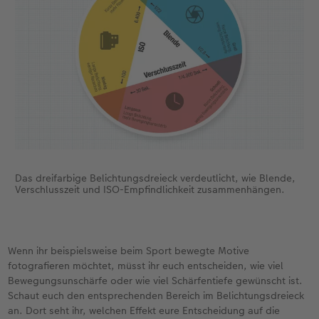
Anleitungen & Hilfe
Digitale Grußkarte
Inspiration
CEWE myPhotos
Neuheiten
Neuheiten
Das dreifarbige Belichtungsdreieck verdeutlicht, wie Blende,
Verschlusszeit und ISO-Empfindlichkeit zusammenhängen.
Wenn ihr beispielsweise beim Sport bewegte Motive
fotografieren möchtet, müsst ihr euch entscheiden, wie viel
Bewegungsunschärfe oder wie viel Schärfentiefe gewünscht ist.
Schaut euch den entsprechenden Bereich im Belichtungsdreieck
an. Dort seht ihr, welchen Effekt eure Entscheidung auf die