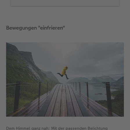
im Programm-Modus „A“, wählt die Kamera bei
einer großen Blendenöffnung und einer niedrigen
ISO-Empfindlichkeit automatisch die bereits
angesprochene, kurze Belichtungszeit.
Bewegungen "einfrieren"
Wollt ihr es manuell versuchen? Dann solltet ihr
euch, bevor ihr auf Motivsuche geht, einmal die
Menüeinstellungen eurer Kamera genau
anschauen. Im Handbuch findet ihr alle
sinnvollen Grundeinstellungen.
Dem Himmel ganz nah: Mit der passenden Belichtung