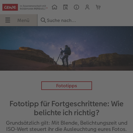
Menü
Menü
CEWE FOTOBUCH
Grußkarten
Fotokalender
Handyhüllen
Inspiration
UCH
Übersicht
Übersicht
Übersicht
Übersicht
Übersicht
Formate
Einladungskarten
Wandkalender
iPhone Hüllen
Reisefotobuch gestalten
Papiere
Geburtstagskarten
Tischkalender
Samsung Hüllen
Jahrbuch gestalten
Fototipps
nkbox
Einbände
Hochzeitskarten
Terminkalender
Google Hüllen
Kundenbeispiele
Fototipp für Fortgeschrittene: Wie
en
Veredelung
Babykarten
Taschenkalender
Essential Case
Danke sagen
belichte ich richtig?
Reisefotobuch gestalten
Dankeskarten Konfirmation
Papierqualitäten
Advanced Case
Fototipps
Grundsätzlich gilt: Mit Blende, Belichtungszeit und
ISO-Wert steuert ihr die Ausleuchtung eures Fotos.