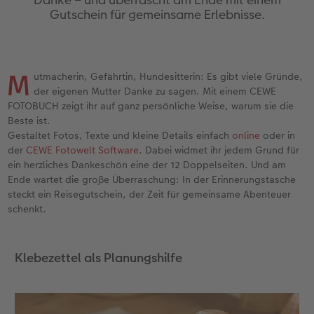
Jahrbuch gestalten
Dankeskarten Kommunion
Wandkalender mit Design
Max Case
Gestaltungsideen
Gutschein für gemeinsame Erlebnisse.
 & App
CEWE FOTOBUCH Kids
Dankeskarten
NEU: Wandkalender Fineline
Smartflip
Anleitungen und Hilfe
Panoramaseite
Urlaubsgrüße
Kalender-Kundenbeispiele
PopGrip
Hochzeit
M
utmacherin, Gefährtin, Hundesitterin: Es gibt viele Gründe,
der eigenen Mutter Danke zu sagen. Mit einem CEWE
Schuber
Weitere Anlässe
Neuheiten
Cardholder
Baby
FOTOBUCH zeigt ihr auf ganz persönliche Weise, warum sie die
Beste ist.
Gestaltet Fotos, Texte und kleine Details einfach
online
oder in
Designvorlagen
Papierqualitäten
Extras
CEWE myPhotos
Familie
der
CEWE Fotowelt Software
. Dabei widmet ihr jedem Grund für
ein herzliches Dankeschön eine der 12 Doppelseiten. Und am
Foto-Kochbuch
Klappkarten
CEWE myPhotos
Neuheiten
Fotowettbewerbe
Ende wartet die große Überraschung: In der Erinnerungstasche
steckt ein Reisegutschein, der Zeit für gemeinsame Abenteuer
Kundenbeispiele
Fotokarten
Faszination Fotografie
schenkt.
Webinare
Postkarten
Neuheiten
Klebezettel als Planungshilfe
CEWE myPhotos
Karte mit Einsteckfoto
Gestaltungsideen
Einzelkarten