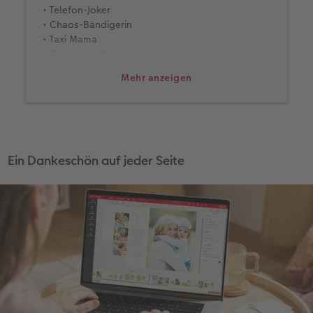
• Telefon-Joker
• Chaos-Bändigerin
• Taxi Mama
• Fels in der Brandung
• Geduldsengel
Mehr anzeigen
• Deko-Queen
• Orga-Talent
• Mutmacherin
• Sorgenvertreiberin
• Familientradition-Bewahrerin
• Fellnasen-Nanny
Ein Dankeschön auf jeder Seite
• Gute-Laune-Omi
• Naschkatze und Frohnatur
• Abenteuer-Gefährtin