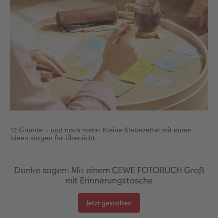
Anleitungen & Hilfe
Digitale Grußkarte
Inspiration
CEWE myPhotos
Neuheiten
Neuheiten
12 Gründe – und noch mehr: Kleine Klebezettel mit euren
Ideen sorgen für Übersicht.
Danke sagen: Mit einem CEWE FOTOBUCH Groß
mit Erinnerungstasche
Jetzt gestalten