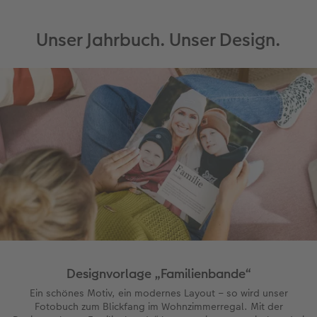
Anleitungen & Hilfe
Digitale Grußkarte
Unser Jahrbuch. Unser Design.
Inspiration
CEWE myPhotos
Neuheiten
Neuheiten
Designvorlage „Familienbande“
Ein schönes Motiv, ein modernes Layout – so wird unser
Fotobuch zum Blickfang im Wohnzimmerregal. Mit der