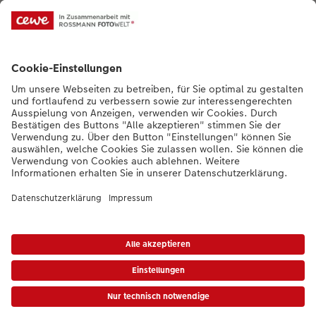
Nachhaltigkeit bei CEWE
Mein Fotoservice
Informationen
Sortiment
Inspirationen
Bei Fragen zu Produkten oder der Bestellung könnt ihr uns gern anrufen:
0441 18131919
Mo. bis Sa.: 8:00 – 20:00 Uhr und So.: 10:00 – 18:00 Uhr
*Die Preise gelten inkl. MwSt. zzgl. Versandkosten (ggf. auch bei Filialabholung)
gem.
Preisliste
Das abgebildete Produkt hat ggfs. einen höheren Preis.
|
AGB
|
Datenschutz
|
Impressum
|
Vertrag widerrufen