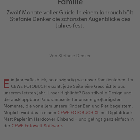
Familie
Jahrbuch gestalten
Dankeskarten Kommunion
Wandkalender mit Design
Max Case
Gestaltungsideen
 & App
Zwölf Monate voller Glück: In einem Jahrbuch hält
CEWE FOTOBUCH Kids
Dankeskarten
NEU: Wandkalender Fineline
Smartflip
Anleitungen und Hilfe
Stefanie Denker die schönsten Augenblicke des
Jahres fest.
Panoramaseite
Urlaubsgrüße
Kalender-Kundenbeispiele
PopGrip
Hochzeit
Schuber
Weitere Anlässe
Neuheiten
Cardholder
Baby
Von Stefanie Denker
Designvorlagen
Papierqualitäten
Extras
CEWE myPhotos
Familie
Foto-Kochbuch
Klappkarten
CEWE myPhotos
Neuheiten
Fotowettbewerbe
E
in Jahresrückblick, so einzigartig wie unser Familienleben: Im
CEWE FOTOBUCH erzählt jede Seite eine Geschichte aus
Kundenbeispiele
Fotokarten
Faszination Fotografie
unserem letzten Jahr. Unser Highlight? Das stilvolle Design und
die ausklappbare Panoramaseite für unsere großartigsten
Momente, die vor allem unsere Kinder Ben und Piet begeistern.
Webinare
Postkarten
Neuheiten
Möglich wird das in einem
CEWE FOTOBUCH XL
mit Digitaldruck
Matt Papier im Hardcover-Einband – und gelingt ganz einfach in
CEWE myPhotos
Karte mit Einsteckfoto
der
CEWE Fotowelt Software
.
Gestaltungsideen
Einzelkarten