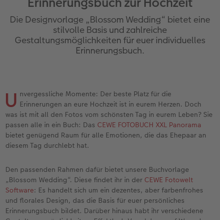
Erinnerungsbuch zur Hochzeit
Jahrbuch gestalten
Dankeskarten Kommunion
Wandkalender mit Design
Max Case
Gestaltungsideen
 & App
Die Designvorlage „Blossom Wedding“ bietet eine
CEWE FOTOBUCH Kids
Dankeskarten
NEU: Wandkalender Fineline
Smartflip
Anleitungen und Hilfe
stilvolle Basis und zahlreiche
Gestaltungsmöglichkeiten für euer individuelles
Erinnerungsbuch.
Panoramaseite
Urlaubsgrüße
Kalender-Kundenbeispiele
PopGrip
Hochzeit
Schuber
Weitere Anlässe
Neuheiten
Cardholder
Baby
U
nvergessliche Momente: Der beste Platz für die
Designvorlagen
Papierqualitäten
Extras
CEWE myPhotos
Familie
Erinnerungen an eure Hochzeit ist in eurem Herzen. Doch
was ist mit all den Fotos vom schönsten Tag in eurem Leben? Sie
Foto-Kochbuch
Klappkarten
CEWE myPhotos
Neuheiten
Fotowettbewerbe
passen alle in ein Buch: Das
CEWE FOTOBUCH XXL Panorama
bietet genügend Raum für alle Emotionen, die das Ehepaar an
Kundenbeispiele
Fotokarten
Faszination Fotografie
diesem Tag durchlebt hat.
Webinare
Postkarten
Neuheiten
Den passenden Rahmen dafür bietet unsere Buchvorlage
„Blossom Wedding“. Diese findet ihr in der
CEWE Fotowelt
Software
: Es handelt sich um ein dezentes, aber farbenfrohes
CEWE myPhotos
Karte mit Einsteckfoto
und florales Design, das die Basis für euer persönliches
Erinnerungsbuch bildet. Darüber hinaus habt ihr verschiedene
Gestaltungsideen
Einzelkarten