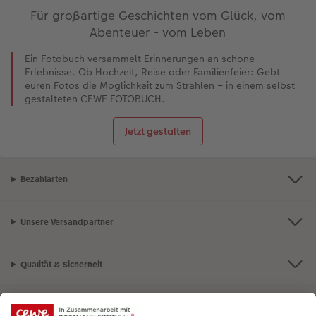
Für großartige Geschichten vom Glück, vom
Abenteuer - vom Leben
Ein Fotobuch versammelt Erinnerungen an schöne
Erlebnisse. Ob Hochzeit, Reise oder Familienfeier: Gebt
euren Fotos die Möglichkeit zum Strahlen – in einem selbst
gestalteten CEWE FOTOBUCH.
Jetzt gestalten
Bezahlarten
Unsere Versandpartner
Qualität & Sicherheit
Nachhaltigkeit bei CEWE