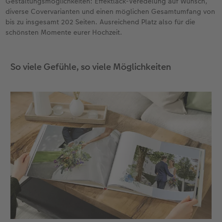
Gestaltungsmöglichkeiten: Effektlack-Veredelung auf Wunsch,
diverse Covervarianten und einen möglichen Gesamtumfang von
Anleitungen & Hilfe
Digitale Grußkarte
bis zu insgesamt 202 Seiten. Ausreichend Platz also für die
schönsten Momente eurer Hochzeit.
Inspiration
CEWE myPhotos
So viele Gefühle, so viele Möglichkeiten
Neuheiten
Neuheiten