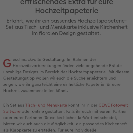
erfrischendes Extra für eure
Jahrbuch gestalten
Dankeskarten Kommunion
Wandkalender mit Design
Max Case
Gestaltungsideen
 & App
Hochzeitpapeterie
CEWE FOTOBUCH Kids
Dankeskarten
NEU: Wandkalender Fineline
Smartflip
Anleitungen und Hilfe
Erfahrt, wie ihr ein passendes Hochzeitspapeterie-
Set aus Tisch- und Menükarte inklusive Kirchenheft
Panoramaseite
Urlaubsgrüße
Kalender-Kundenbeispiele
PopGrip
Hochzeit
im floralen Design gestaltet.
Schuber
Weitere Anlässe
Neuheiten
Cardholder
Baby
G
Designvorlagen
Papierqualitäten
Extras
CEWE myPhotos
Familie
eschmackvolle Gestaltung: Im Rahmen der
Hochzeitsvorbereitungen finden viele angehende Bräute
unzählige Designs im Bereich der Hochzeitspapeterie. Mit diesem
Foto-Kochbuch
Klappkarten
CEWE myPhotos
Neuheiten
Fotowettbewerbe
Gestaltungstipp wollen wir euch die Suche erleichtern und
zeigen, wie ihr ganz leicht eine einheitliche Papeterie für eure
Kundenbeispiele
Fotokarten
Faszination Fotografie
Hochzeit zusammenstellen könnt.
Webinare
Postkarten
Neuheiten
Ein Set aus
Tisch- und Menükarte
könnt ihr in der
CEWE Fotowelt
Software
oder online gestalten. Falls ihr euch mit eurem Partner
CEWE myPhotos
Karte mit Einsteckfoto
oder eurer Partnerin für ein kirchliches Ja-Wort entscheidet,
bieten wir euch auch die Möglichkeit, ein passendes Kirchenheft
als Klappkarte zu erstellen. Für eure individuelle
Gestaltungsideen
Einzelkarten