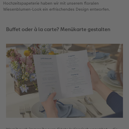
Hochzeitspapeterie haben wir mit unserem floralen
Wiesenblumen-Look ein erfrischendes Design entworfen.
Anleitungen & Hilfe
Digitale Grußkarte
Inspiration
CEWE myPhotos
Buffet oder à la carte? Menükarte gestalten
Neuheiten
Neuheiten