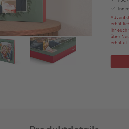
FSC® 
Inne
Adventsk
erhältli
ihr euch
über Neu
erhaltet