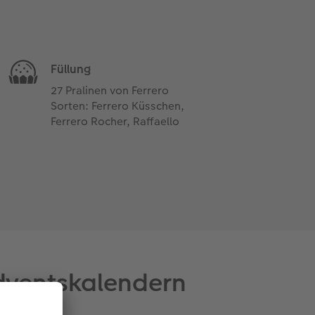
Füllung
27 Pralinen von Ferrero
Sorten: Ferrero Küsschen,
Ferrero Rocher, Raffaello
Adventskalendern