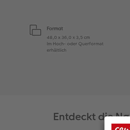
Format
48,0 x 36,0 x 3,5 cm
Im Hoch- oder Querformat
erhältlich
Entdeckt die Na