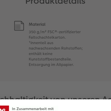
Produktdetails
Material
350 g/m² FSC®-zertifizierter
Faltschachtelkarton.
¹Innenteil aus
nachwachsenden Rohstoffen;
enthält keine
Kunststoffbestandteile.
Entsorgung im Altpapier.
chhaltigkeit von unseren 