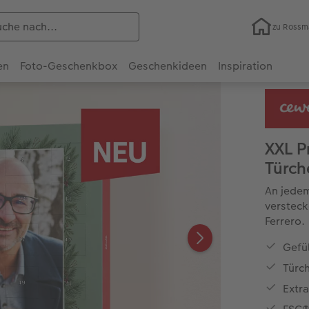
zu Ross
en
Foto-Geschenkbox
Geschenkideen
Inspiration
XXL P
Türch
An jedem
versteck
Ferrero.
Gefül
Türc
Extr